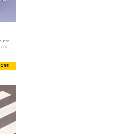
 puede
PO DE
MORE