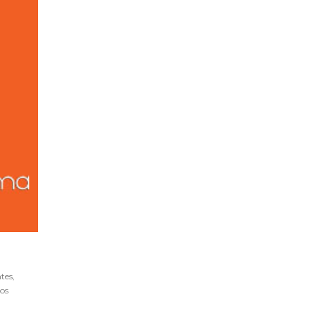
tes,
los