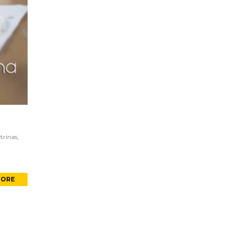
trinas,
MORE