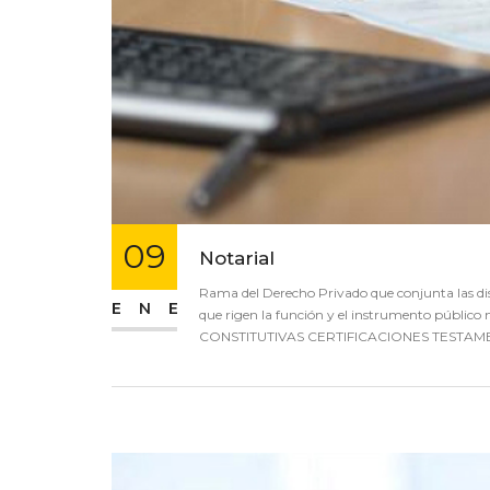
09
Notarial
Rama del Derecho Privado que conjunta las dispo
ENE
que rigen la función y el instrumento púb
CONSTITUTIVAS CERTIFICACIONES TESTAM